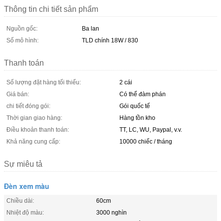
Thông tin chi tiết sản phẩm
Nguồn gốc:
Ba lan
Số mô hình:
TLD chính 18W / 830
Thanh toán
Số lượng đặt hàng tối thiểu:
2 cái
Giá bán:
Có thể đàm phán
chi tiết đóng gói:
Gói quốc tế
Thời gian giao hàng:
Hàng tồn kho
Điều khoản thanh toán:
TT, LC, WU, Paypal, v.v.
Khả năng cung cấp:
10000 chiếc / tháng
Sự miêu tả
Đèn xem màu
Chiều dài:
60cm
Nhiệt độ màu:
3000 nghìn