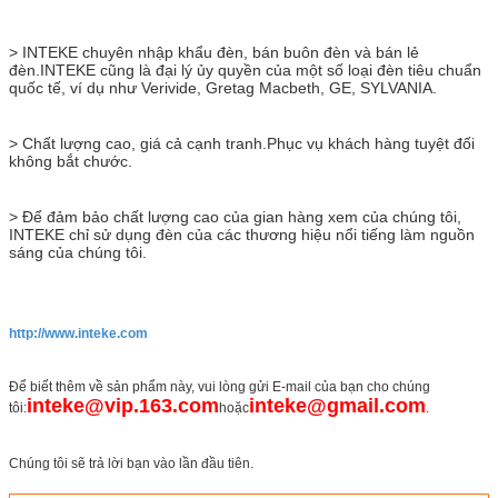
> INTEKE chuyên nhập khẩu đèn, bán buôn đèn và bán lẻ
đèn.INTEKE cũng là đại lý ủy quyền của một số loại đèn tiêu chuẩn
quốc tế, ví dụ như Verivide, Gretag Macbeth, GE, SYLVANIA.
> Chất lượng cao, giá cả cạnh tranh.Phục vụ khách hàng tuyệt đối
không bắt chước.
> Để đảm bảo chất lượng cao của gian hàng xem của chúng tôi,
INTEKE chỉ sử dụng đèn của các thương hiệu nổi tiếng làm nguồn
sáng của chúng tôi.
http://www.inteke.com
Để biết thêm về sản phẩm này, vui lòng gửi E-mail của bạn cho chúng
inteke@vip.163.com
inteke@gmail.com
tôi:
hoặc
.
Chúng tôi sẽ trả lời bạn vào lần đầu tiên.