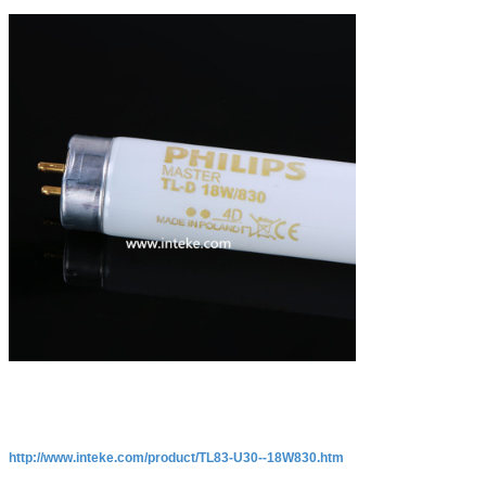
http://www.inteke.com/product/TL83-U30--18W830.htm