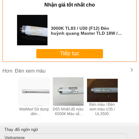
Nhận giá tốt nhất cho
3000K TL83 / U30 (F12) Đèn
huỳnh quang Master TLD 18W /
830 màu trắng ấm
Tiếp tục
Đèn xem màu
Hơn
 900mm
3500K LED
VeriVide F18T8 /
Đèn màu / Đèn
3500K 
u dài
WalMart Sử dụng
D65 Nhiệt độ màu
xem màu U35 /
Chiều 
 Sử dụng
đèn
6500K Màu sắc
UL3500
WalMart 
 LED
LED8ET8/G/2/835
phát sáng
đèn 
8/G/3/835
cho X-rite
LED11ET8
te SPLQC
JudgeQC Light
cho X-rit
Thay đổi ngôn ngữ
 tra màu
Booth For Color
Cho kiểm 
ắc
Assessment
sắ
Vietnamese