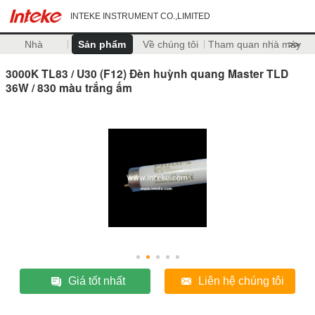
INTEKE INSTRUMENT CO.,LIMITED
Nhà
Sản phẩm
Về chúng tôi
Tham quan nhà máy
>>
3000K TL83 / U30 (F12) Đèn huỳnh quang Master TLD
36W / 830 màu trắng ấm
Giá tốt nhất
Liên hệ chúng tôi