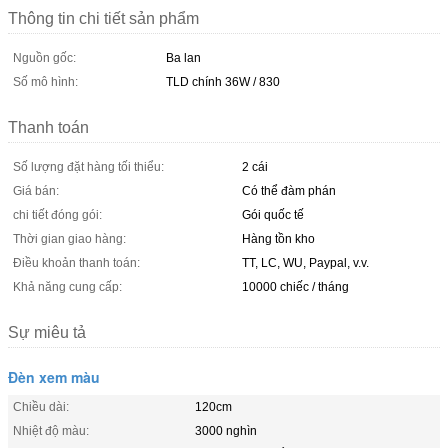
Thông tin chi tiết sản phẩm
Nguồn gốc:
Ba lan
Số mô hình:
TLD chính 36W / 830
Thanh toán
Số lượng đặt hàng tối thiểu:
2 cái
Giá bán:
Có thể đàm phán
chi tiết đóng gói:
Gói quốc tế
Thời gian giao hàng:
Hàng tồn kho
Điều khoản thanh toán:
TT, LC, WU, Paypal, v.v.
Khả năng cung cấp:
10000 chiếc / tháng
Sự miêu tả
Đèn xem màu
Chiều dài:
120cm
Nhiệt độ màu:
3000 nghìn