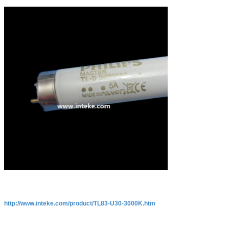
http://www.inteke.com/product/TL83-U30-3000K.htm