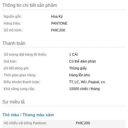
Thông tin chi tiết sản phẩm
Nguồn gốc:
Hoa Kỳ
Hàng hiệu:
PANTONE
Số mô hình:
FHIC200
Thanh toán
Số lượng đặt hàng tối thiểu:
1 CÁI
Giá bán:
Có thể đàm phán
chi tiết đóng gói:
Thùng giấy
Thời gian giao hàng:
Hàng tồn kho
Điều khoản thanh toán:
TT, LC, WU, Paypal, v.v.
Khả năng cung cấp:
10000 chiếc / tháng
Sự miêu tả
Thẻ màu / Thang màu xám
Hộ chiếu vải bông Pantone:
FHIC200